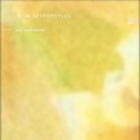
K . TH. S P Y R O P O Y L O S
ART HISTORIAN