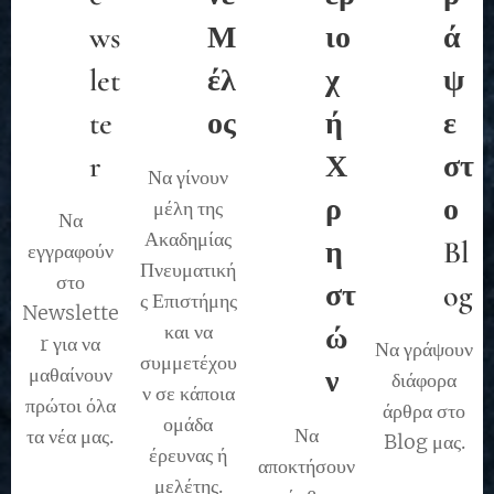
ws
Μ
ιο
ά
let
έλ
χ
ψ
te
ος
ή
ε
r
Χ
στ
Να γίνουν
ρ
ο
μέλη της
Να
Ακαδημίας
η
Bl
εγγραφούν
Πνευματική
στο
στ
og
ς Επιστήμης
Newslette
και να
ώ
r για να
Να γράψουν
συμμετέχου
μαθαίνουν
ν
διάφορα
ν σε κάποια
πρώτοι όλα
άρθρα στο
ομάδα
Να
τα νέα μας.
Blog μας.
έρευνας ή
αποκτήσουν
μελέτης.