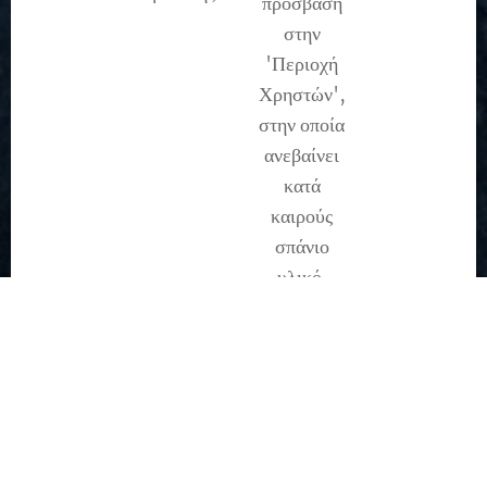
πρόσβαση
στην
'Περιοχή
Χρηστών',
στην οποία
ανεβαίνει
κατά
καιρούς
σπάνιο
υλικό.
Θυμηθείτε!