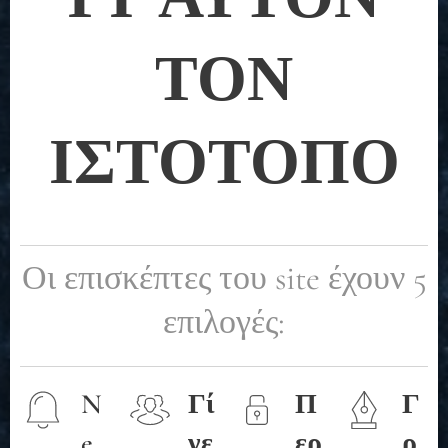
ΤΟΝ
ΙΣΤΟΤΟΠΟ
Οι επισκέπτες του site έχουν 5
επιλογές:
N
Γί
Π
Γ
e
νε
ερ
ρ