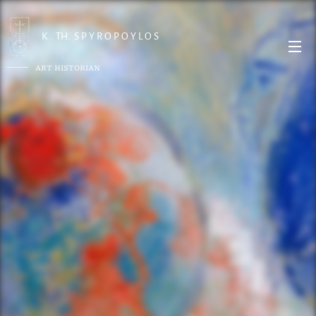
K . TH. S P Y R O P O Y L O S
ART HISTORIAN